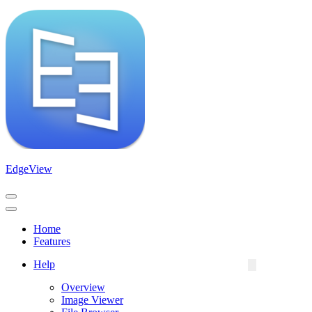
EdgeView
Navigation
Menu
Navigation
Menu
Home
Features
Help
Overview
Image Viewer