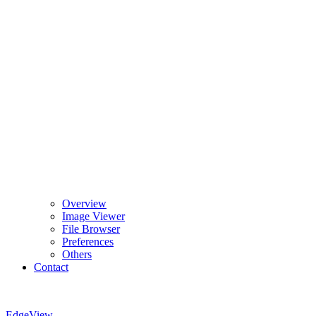
Overview
Image Viewer
File Browser
Preferences
Others
Contact
EdgeView