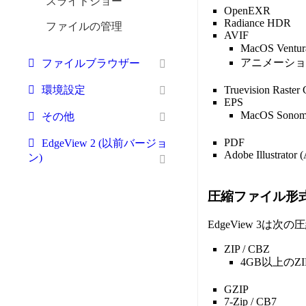
スライドショー
OpenEXR
Radiance HDR
ファイルの管理
AVIF
MacOS Ve
アニメーション
ファイルブラウザー
Truevision Raste
環境設定
EPS
MacOS S
その他
PDF
EdgeView 2 (以前バージョ
Adobe Illustrator (
ン)
圧縮ファイル形
EdgeView 3
ZIP / CBZ
4GB以上の
GZIP
7-Zip / CB7