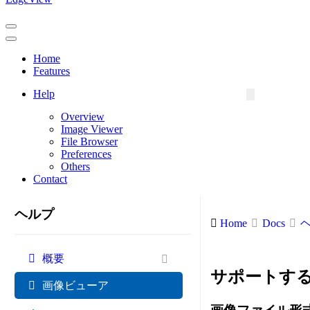
Navigation
Menu
Navigation
Menu
Home
Features
Help
Overview
Image Viewer
File Browser
Preferences
Others
Contact
ヘルプ
Home
Docs
概要
サポートす
画像ビューア